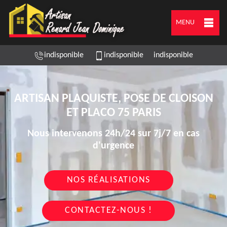
MENU
indisponible
indisponible
indisponible
ARTISAN PLAQUISTE, POSE DE CLOISON
ET PLACO 75 PARIS
Nous intervenons 24h/24 sur 7j/7 en cas
d'urgence
NOS RÉALISATIONS
CONTACTEZ-NOUS !