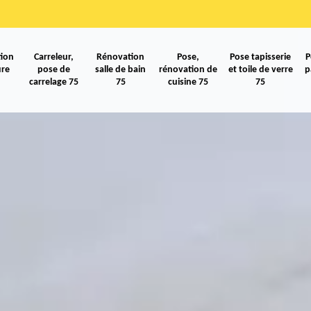
ion
Carreleur,
Rénovation
Pose,
Pose tapisserie
P
ure
pose de
salle de bain
rénovation de
et toile de verre
p
carrelage 75
75
cuisine 75
75