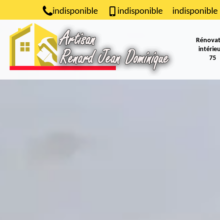
indisponible
indisponible
indisponible
Rénovat
intérie
75