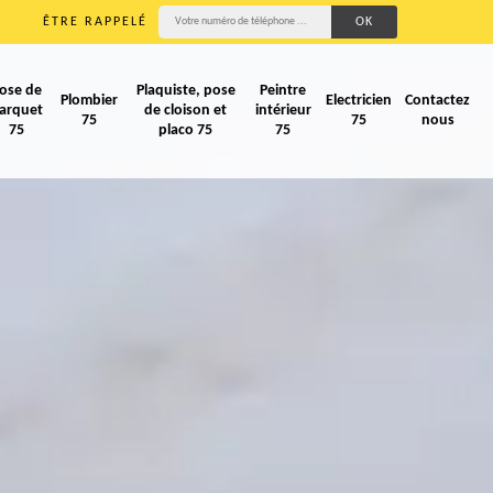
ÊTRE RAPPELÉ
ose de
Plaquiste, pose
Peintre
Plombier
Electricien
Contactez
arquet
de cloison et
intérieur
75
75
nous
75
placo 75
75