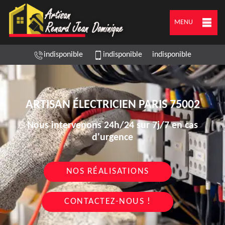
MENU
indisponible
indisponible
indisponible
ARTISAN ÉLECTRICIEN PARIS 75002
Nous intervenons 24h/24 sur 7j/7 en cas
d'urgence
NOS RÉALISATIONS
CONTACTEZ-NOUS !