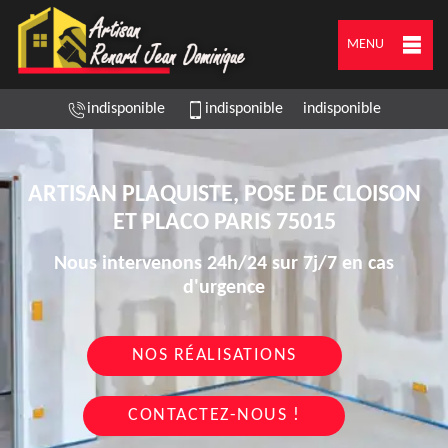
MENU
indisponible
indisponible
indisponible
ARTISAN PLAQUISTE, POSE DE CLOISON
ET PLACO PARIS 75015
Nous intervenons 24h/24 sur 7j/7 en cas
d'urgence
NOS RÉALISATIONS
CONTACTEZ-NOUS !