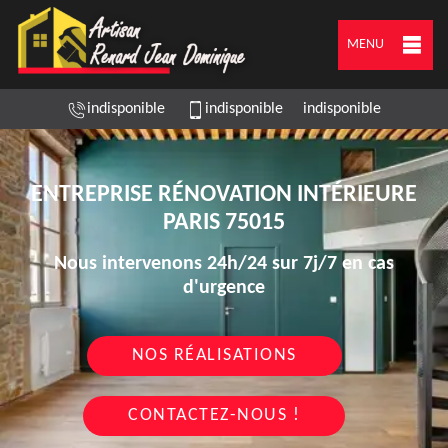
MENU
indisponible
indisponible
indisponible
ENTREPRISE RÉNOVATION INTÉRIEURE
PARIS 75015
Nous intervenons 24h/24 sur 7j/7 en cas
d'urgence
NOS RÉALISATIONS
CONTACTEZ-NOUS !