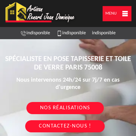
MENU
indisponible
indisponible
indisponible
SPÉCIALISTE EN POSE TAPISSERIE ET TOILE
DE VERRE PARIS 75008
Nous intervenons 24h/24 sur 7j/7 en cas
d'urgence
NOS RÉALISATIONS
CONTACTEZ-NOUS !