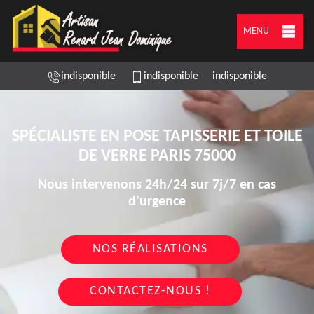
MENU
indisponible
indisponible
indisponible
SPÉCIALISTE EN POSE TAPISSERIE ET TOILE
DE VERRE PARIS 75000
Nous intervenons 24h/24 sur 7j/7 en cas
d'urgence
NOS RÉALISATIONS
CONTACTEZ-NOUS !