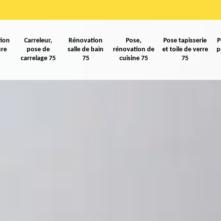
ion
Carreleur,
Rénovation
Pose,
Pose tapisserie
P
ure
pose de
salle de bain
rénovation de
et toile de verre
p
carrelage 75
75
cuisine 75
75