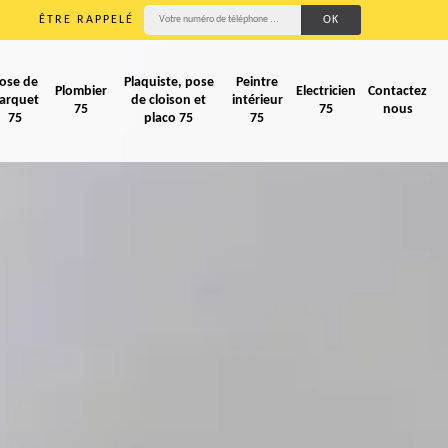
ÊTRE RAPPELÉ
ose de
Plaquiste, pose
Peintre
Plombier
Electricien
Contactez
arquet
de cloison et
intérieur
75
75
nous
75
placo 75
75