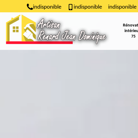
indisponible
indisponible
indisponible
Rénovat
intérie
75