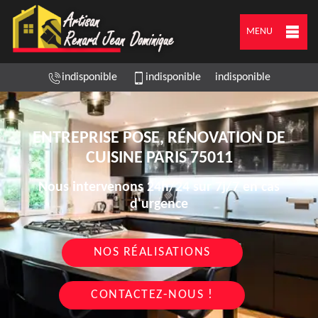
MENU
indisponible
indisponible
indisponible
ENTREPRISE POSE, RÉNOVATION DE
CUISINE PARIS 75011
Nous intervenons 24h/24 sur 7j/7 en cas
d'urgence
NOS RÉALISATIONS
CONTACTEZ-NOUS !