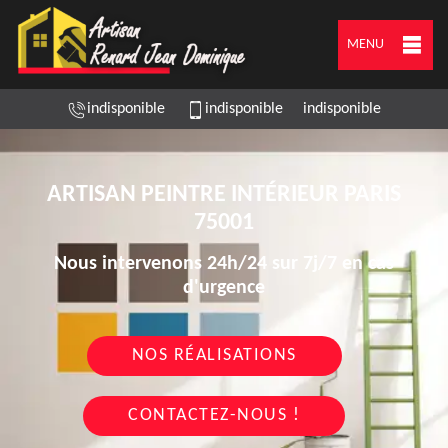
MENU
indisponible
indisponible
indisponible
ARTISAN PEINTRE INTÉRIEUR PARIS
75001
Nous intervenons 24h/24 sur 7j/7 en cas
d'urgence
NOS RÉALISATIONS
CONTACTEZ-NOUS !