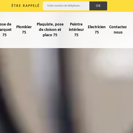
ÊTRE RAPPELÉ
ose de
Plaquiste, pose
Peintre
Plombier
Electricien
Contactez
arquet
de cloison et
intérieur
75
75
nous
75
placo 75
75