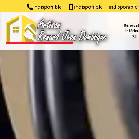
indisponible
indisponible
indisponible
Rénovat
intérie
75