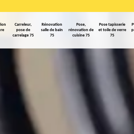
ion
Carreleur,
Rénovation
Pose,
Pose tapisserie
P
ure
pose de
salle de bain
rénovation de
et toile de verre
p
carrelage 75
75
cuisine 75
75