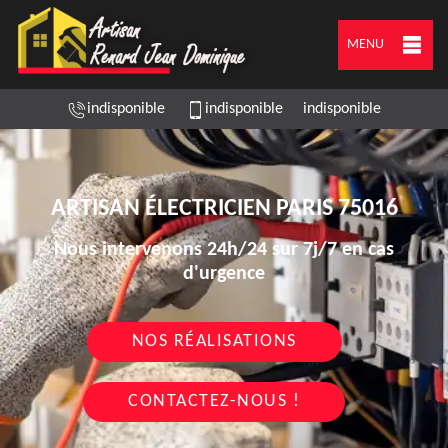
MENU
indisponible
indisponible
indisponible
ARTISAN ÉLECTRICIEN PARIS 75016
Nous intervenons 24h/24 sur 7j/7 en cas
d'urgence
NOS RÉALISATIONS
CONTACTEZ-NOUS !