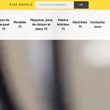
ÊTRE RAPPELÉ
ose de
Plaquiste, pose
Peintre
Plombier
Electricien
Contactez
arquet
de cloison et
intérieur
75
75
nous
75
placo 75
75