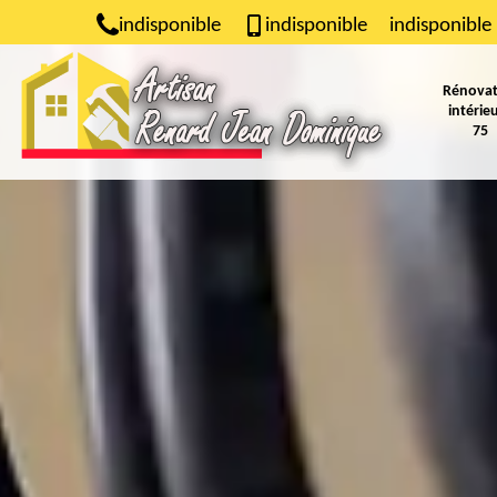
indisponible
indisponible
indisponible
Rénovat
intérie
75