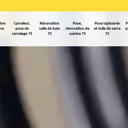
ion
Carreleur,
Rénovation
Pose,
Pose tapisserie
P
ure
pose de
salle de bain
rénovation de
et toile de verre
p
carrelage 75
75
cuisine 75
75