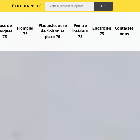
ÊTRE RAPPELÉ
ose de
Plaquiste, pose
Peintre
Plombier
Electricien
Contactez
arquet
de cloison et
intérieur
75
75
nous
75
placo 75
75