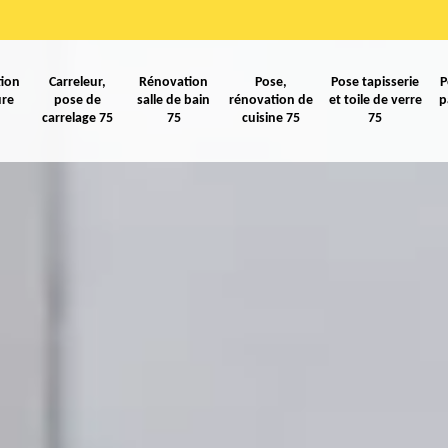
ion
Carreleur,
Rénovation
Pose,
Pose tapisserie
P
ure
pose de
salle de bain
rénovation de
et toile de verre
p
carrelage 75
75
cuisine 75
75