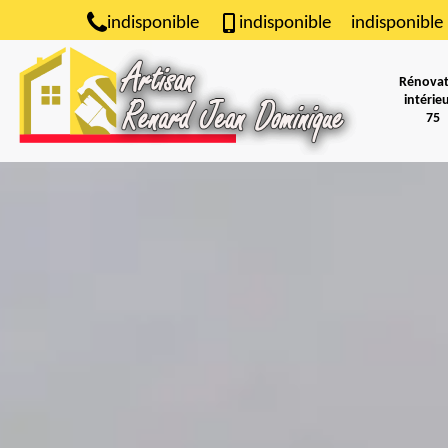
indisponible
indisponible
indisponible
Rénovat
intérie
75